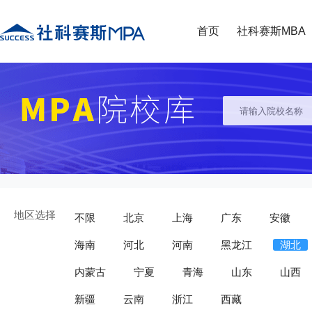
首页
社科赛斯MBA
地区选择
不限
北京
上海
广东
安徽
海南
河北
河南
黑龙江
湖北
内蒙古
宁夏
青海
山东
山西
新疆
云南
浙江
西藏