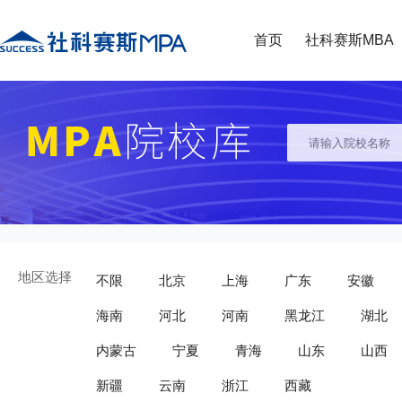
首页
社科赛斯MBA
地区选择
不限
北京
上海
广东
安徽
海南
河北
河南
黑龙江
湖北
内蒙古
宁夏
青海
山东
山西
新疆
云南
浙江
西藏