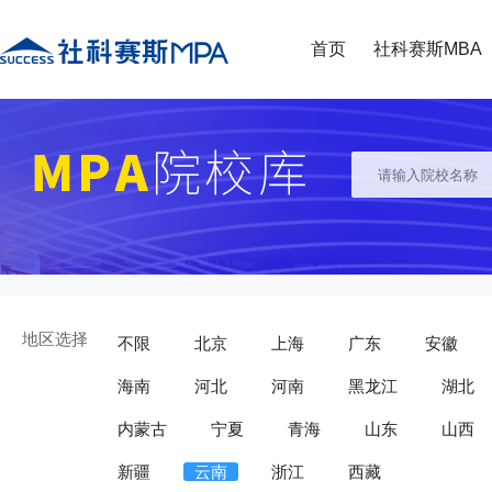
首页
社科赛斯MBA
地区选择
不限
北京
上海
广东
安徽
海南
河北
河南
黑龙江
湖北
内蒙古
宁夏
青海
山东
山西
新疆
云南
浙江
西藏