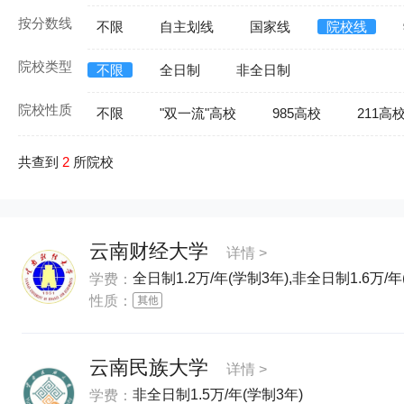
按分数线
不限
自主划线
国家线
院校线
院校类型
不限
全日制
非全日制
院校性质
不限
"双一流"高校
985高校
211高
共查到
2
所院校
云南财经大学
详情 >
全日制1.2万/年(学制3年),非全日制1.6万/年
学费：
性质：
云南民族大学
详情 >
非全日制1.5万/年(学制3年)
学费：