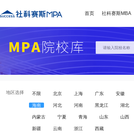
首页
社科赛斯MBA
地区选择
不限
北京
上海
广东
安徽
海南
河北
河南
黑龙江
湖北
内蒙古
宁夏
青海
山东
山西
新疆
云南
浙江
西藏