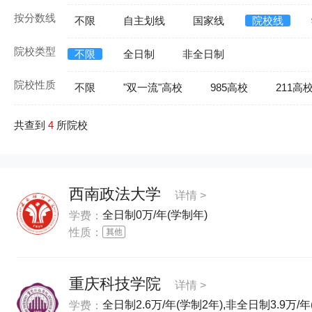
按分数线
不限
自主划线
国家线
院校线
院校类型
不限
全日制
非全日制
院校性质
不限
"双一流"高校
985高校
211高
共查到
4
所院校
西南政法大学
详情 >
全日制0万/年(学制年)
学费：
性质：
重庆科技学院
详情 >
全日制2.6万/年(学制2年),非全日制3.9万/年
学费：