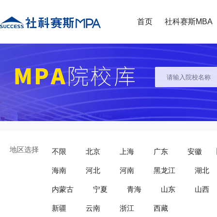
首页
社科赛斯MBA
地区选择
不限
北京
上海
广东
安徽
海南
河北
河南
黑龙江
湖北
内蒙古
宁夏
青海
山东
山西
新疆
云南
浙江
西藏