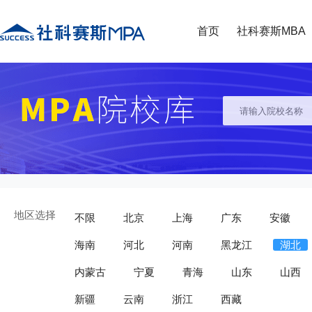
首页
社科赛斯MBA
地区选择
不限
北京
上海
广东
安徽
海南
河北
河南
黑龙江
湖北
内蒙古
宁夏
青海
山东
山西
新疆
云南
浙江
西藏