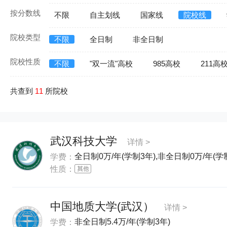
按分数线
不限
自主划线
国家线
院校线
院校类型
不限
全日制
非全日制
院校性质
不限
"双一流"高校
985高校
211高
共查到
11
所院校
武汉科技大学
详情 >
全日制0万/年(学制3年),非全日制0万/年(学
学费：
性质：
中国地质大学(武汉）
详情 >
非全日制5.4万/年(学制3年)
学费：