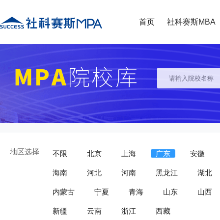
首页
社科赛斯MBA
地区选择
不限
北京
上海
广东
安徽
海南
河北
河南
黑龙江
湖北
内蒙古
宁夏
青海
山东
山西
新疆
云南
浙江
西藏