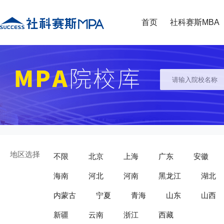
首页
社科赛斯MBA
地区选择
不限
北京
上海
广东
安徽
海南
河北
河南
黑龙江
湖北
内蒙古
宁夏
青海
山东
山西
新疆
云南
浙江
西藏