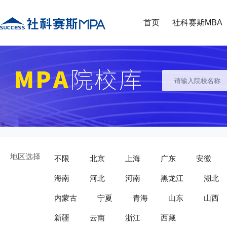
首页
社科赛斯MBA
地区选择
不限
北京
上海
广东
安徽
海南
河北
河南
黑龙江
湖北
内蒙古
宁夏
青海
山东
山西
新疆
云南
浙江
西藏