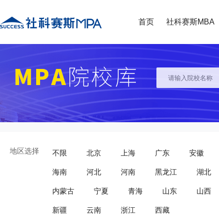
首页
社科赛斯MBA
地区选择
不限
北京
上海
广东
安徽
海南
河北
河南
黑龙江
湖北
内蒙古
宁夏
青海
山东
山西
新疆
云南
浙江
西藏