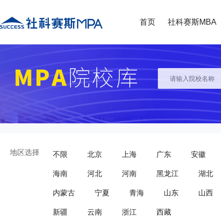
首页
社科赛斯MBA
地区选择
不限
北京
上海
广东
安徽
海南
河北
河南
黑龙江
湖北
内蒙古
宁夏
青海
山东
山西
新疆
云南
浙江
西藏