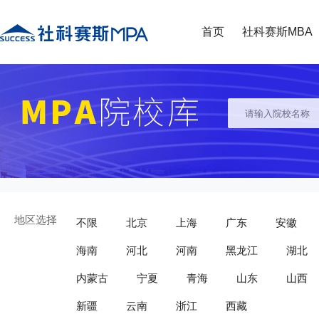
首页
社科赛斯MBA
地区选择
不限
北京
上海
广东
安徽
海南
河北
河南
黑龙江
湖北
内蒙古
宁夏
青海
山东
山西
新疆
云南
浙江
西藏