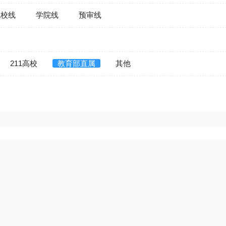
院校线
学院线
预审线
211高校
教育部直属
其他