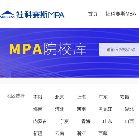
首页
社科赛斯MBA
地区选择
不限
北京
上海
广东
安徽
海南
河北
河南
黑龙江
湖北
内蒙古
宁夏
青海
山东
山西
新疆
云南
浙江
西藏