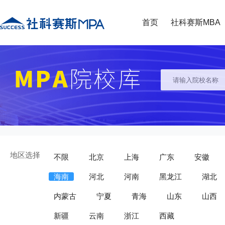
首页
社科赛斯MBA
地区选择
不限
北京
上海
广东
安徽
海南
河北
河南
黑龙江
湖北
内蒙古
宁夏
青海
山东
山西
新疆
云南
浙江
西藏