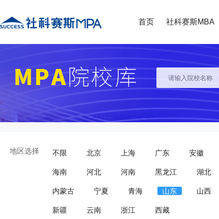
首页
社科赛斯MBA
地区选择
不限
北京
上海
广东
安徽
海南
河北
河南
黑龙江
湖北
内蒙古
宁夏
青海
山东
山西
新疆
云南
浙江
西藏