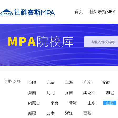
首页
社科赛斯MBA
地区选择
不限
北京
上海
广东
安徽
海南
河北
河南
黑龙江
湖北
内蒙古
宁夏
青海
山东
山西
新疆
云南
浙江
西藏