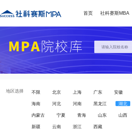
首页
社科赛斯MBA
地区选择
不限
北京
上海
广东
安徽
海南
河北
河南
黑龙江
湖北
内蒙古
宁夏
青海
山东
山西
新疆
云南
浙江
西藏