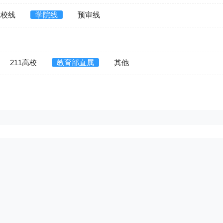
院校线
学院线
预审线
211高校
教育部直属
其他