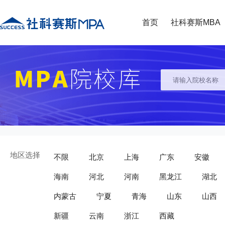
首页
社科赛斯MBA
地区选择
不限
北京
上海
广东
安徽
海南
河北
河南
黑龙江
湖北
内蒙古
宁夏
青海
山东
山西
新疆
云南
浙江
西藏