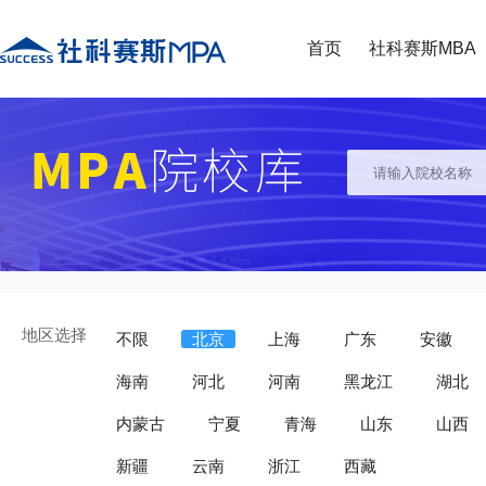
首页
社科赛斯MBA
地区选择
不限
北京
上海
广东
安徽
海南
河北
河南
黑龙江
湖北
内蒙古
宁夏
青海
山东
山西
新疆
云南
浙江
西藏