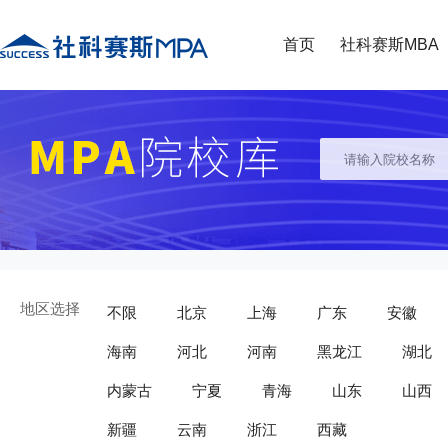
首页
社科赛斯MBA
地区选择
不限
北京
上海
广东
安徽
海南
河北
河南
黑龙江
湖北
内蒙古
宁夏
青海
山东
山西
新疆
云南
浙江
西藏