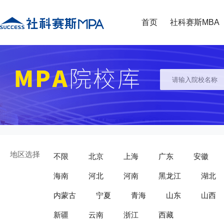
首页
社科赛斯MBA
地区选择
不限
北京
上海
广东
安徽
海南
河北
河南
黑龙江
湖北
内蒙古
宁夏
青海
山东
山西
新疆
云南
浙江
西藏