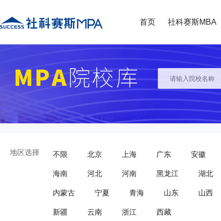
首页
社科赛斯MBA
地区选择
不限
北京
上海
广东
安徽
海南
河北
河南
黑龙江
湖北
内蒙古
宁夏
青海
山东
山西
新疆
云南
浙江
西藏