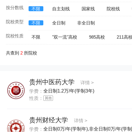
按分数线
不限
自主划线
国家线
院校线
院校类型
不限
全日制
非全日制
院校性质
不限
"双一流"高校
985高校
211高
共查到
2
所院校
贵州中医药大学
详情 >
全日制1.2万/年(学制3年)
学费：
性质：
贵州财经大学
详情 >
全日制0万/年(学制年),非全日制0万/年(学制
学费：