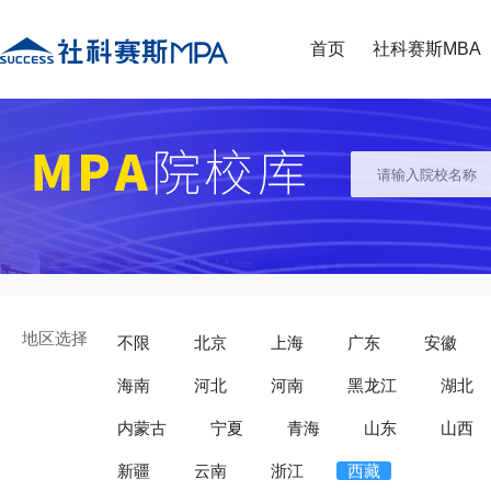
首页
社科赛斯MBA
地区选择
不限
北京
上海
广东
安徽
海南
河北
河南
黑龙江
湖北
内蒙古
宁夏
青海
山东
山西
新疆
云南
浙江
西藏