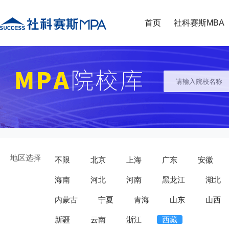
首页
社科赛斯MBA
地区选择
不限
北京
上海
广东
安徽
海南
河北
河南
黑龙江
湖北
内蒙古
宁夏
青海
山东
山西
新疆
云南
浙江
西藏