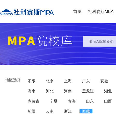
首页
社科赛斯MBA
地区选择
不限
北京
上海
广东
安徽
海南
河北
河南
黑龙江
湖北
内蒙古
宁夏
青海
山东
山西
新疆
云南
浙江
西藏