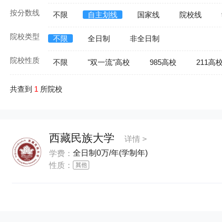
按分数线
不限
自主划线
国家线
院校线
院校类型
不限
全日制
非全日制
院校性质
不限
"双一流"高校
985高校
211高
共查到
1
所院校
西藏民族大学
详情 >
全日制0万/年(学制年)
学费：
性质：