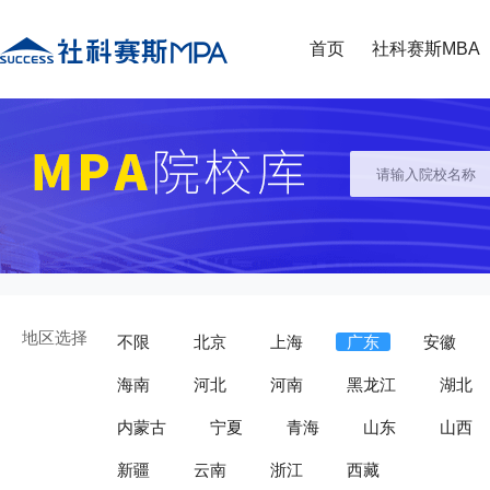
首页
社科赛斯MBA
地区选择
不限
北京
上海
广东
安徽
海南
河北
河南
黑龙江
湖北
内蒙古
宁夏
青海
山东
山西
新疆
云南
浙江
西藏