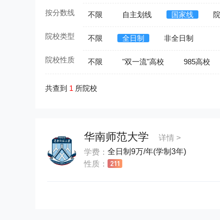
按分数线
不限
自主划线
国家线
院校类型
不限
全日制
非全日制
院校性质
不限
"双一流"高校
985高校
共查到
1
所院校
华南师范大学
详情 >
全日制9万/年(学制3年)
学费：
性质：