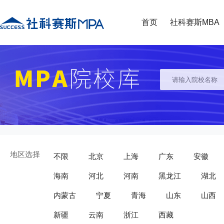
首页
社科赛斯MBA
地区选择
不限
北京
上海
广东
安徽
海南
河北
河南
黑龙江
湖北
内蒙古
宁夏
青海
山东
山西
新疆
云南
浙江
西藏