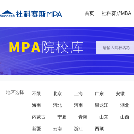
首页
社科赛斯MBA
地区选择
不限
北京
上海
广东
安徽
海南
河北
河南
黑龙江
湖北
内蒙古
宁夏
青海
山东
山西
新疆
云南
浙江
西藏