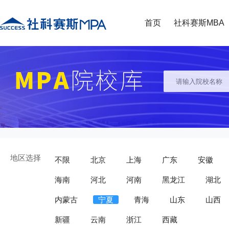
首页
社科赛斯MBA
地区选择
不限
北京
上海
广东
安徽
海南
河北
河南
黑龙江
湖北
内蒙古
宁夏
青海
山东
山西
新疆
云南
浙江
西藏