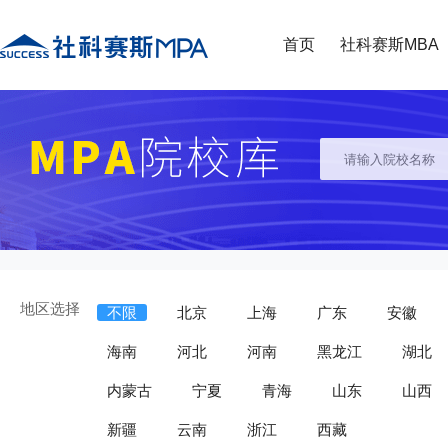
首页
社科赛斯MBA
地区选择
不限
北京
上海
广东
安徽
海南
河北
河南
黑龙江
湖北
内蒙古
宁夏
青海
山东
山西
新疆
云南
浙江
西藏