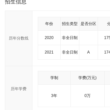
招生信息
传承创新和国际合作交流的重要基地。 学校坚持依靠教师办学，大力实施“人才强校”战略，现有专任教师2200余人，拥有中国
工程院院士、中国科学院院士（双聘）、“万人计划”入选者、国
教育部“新世纪优秀人才支持计划”等各类高层次人才100余人。 学校重视学生德智体美劳全面发展，人才培养效果显著。进入
新世纪以来，学校共获国家级教学成果奖12项，其中我校为第一完
博士研究生1.3万余人，拥有全国大学生“小平科技创新团队”2个
年份
招生类型
是否分区
品竞赛与“创青春”全国大学生创新创业大赛等各类赛事中取得包
学生竞赛排行榜（本科）》各项榜单前列。学生桥牌队多次代表
参加“五月的鲜花”全国大学生文艺汇演。 学校现有4个国家级实验教学示范中心、1个国家级虚拟仿真实验教学中心、3个国家
2020
非全日制
175
历年分数线
级工程实践教育中心。学校先后入选全国首批“深化创新创业教育
部“卓越工程师培养计划”首批试点高校、全国首批高校共青团“第
部首批大学生网络文化工作室。 学校现有16个博士学位授权一级学科、2个博士专业学位授权类别；39个硕士学位授权一级学
2021
非全日制
A
174
科、19个硕士专业学位授予类别；现有（联合）国家重点实验室
育部工程研究中心5个、国家国际科技合作基地（示范型）2个，
个，安徽省实验室（安徽省“一室一中心”）1个。 学校坚持面向国家战略需求和国际学术前沿，大力加强需求引导型基础研
究，聚焦前沿技术和颠覆性技术创新，推进有组织科研和交叉学
发计划项目、重大仪器专项等项目上不断取得突破，多项成果在
学制
学费(万元)
位居全国高校前列，先后获得多项国家科学技术奖、首届全国创新争先奖等重大奖项。 学校
亚、英国、法国、德国、日本等国家和我国港澳台地区的五十多
历年学费
知名大学实施各类人才联合培养项目，开展合作办学、跨文化交
3年
0万
国家的留学生在校学习。 学校在安徽省省会合肥市设有屯溪路校区、翡翠湖校区、六安路校区和合肥工业大学智能制造技术研
究院，在安徽省宣城市设有合肥工业大学宣城校区。学校先后荣获
号。 面向未来，合肥工业大学坚定不移以习近平新时代中国特色社会主义思想为指导，坚持社会主义办学方向，坚持党对学校