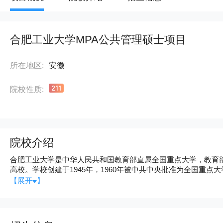
合肥工业大学MPA公共管理硕士项目
所在地区:
安徽
院校性质:
院校介绍
合肥工业大学是中华人民共和国教育部直属全国重点大学，教育
高校。学校创建于1945年，1960年被中共中央批准为全国重
革命家先后来校视察指导工作，邓小平同志1979年亲笔为学校题写
【展开
】
2009年成为国家“985工程”优势学科创新平台建设高校，2017年进入国家“双一流”
承“厚德、笃学、崇实、尚新”的校训，以“培养德才兼备，能力
了“工程基础厚、工作作风实、创业能力强”的人才培养特色。学
一流”的校园文化，不断深化教育教学改革，人才培养质量持续